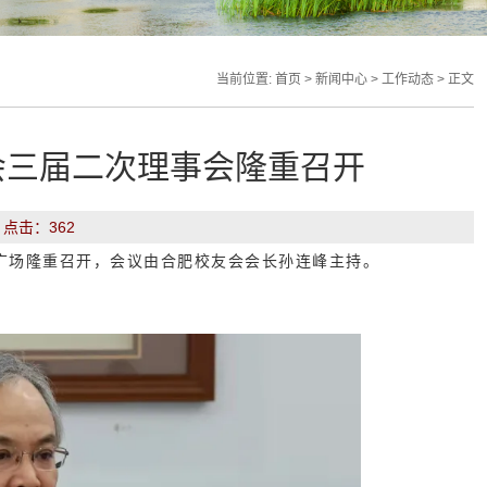
当前位置:
首页
>
新闻中心
>
工作动态
> 正文
会三届二次理事会隆重召开
： 点击：
362
部广场隆重召开，会议由合肥校友会会长孙连峰主持。