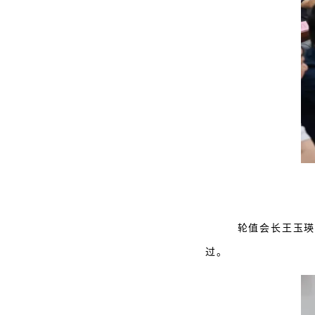
轮值会长王玉瑛
过。