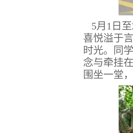
5月1日
喜悦溢于
时光。同
念与牵挂
围坐一堂